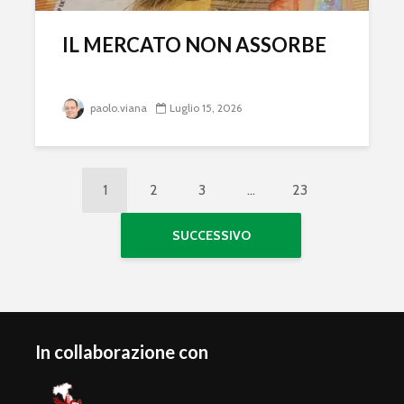
IL MERCATO NON ASSORBE
paolo.viana
Luglio 15, 2026
1
2
3
…
23
SUCCESSIVO
In collaborazione con