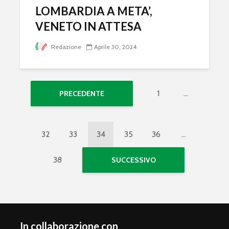
LOMBARDIA A META’,
VENETO IN ATTESA
Redazione
Aprile 30, 2024
1
…
PRECEDENTE
32
33
34
35
36
…
38
SUCCESSIVO
In collaborazione con