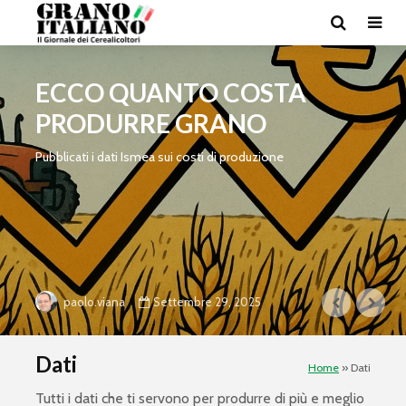
ECCO QUANTO COSTA
PRODURRE GRANO
Pubblicati i dati Ismea sui costi di produzione
Settembre 29, 2025
paolo.viana
Dati
Home
»
Dati
Tutti i dati che ti servono per produrre di più e meglio