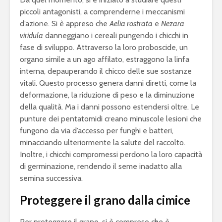
piccoli antagonisti, a comprenderne i meccanismi
d’azione. Si è appreso che
Aelia rostrata
e
Nezara
viridula
danneggiano i cereali pungendo i chicchi in
fase di sviluppo. Attraverso la loro proboscide, un
organo simile a un ago affilato, estraggono la linfa
interna, depauperando il chicco delle sue sostanze
vitali. Questo processo genera danni diretti, come la
deformazione, la riduzione di peso e la diminuzione
della qualità. Ma i danni possono estendersi oltre. Le
punture dei pentatomidi creano minuscole lesioni che
fungono da via d’accesso per funghi e batteri,
minacciando ulteriormente la salute del raccolto.
Inoltre, i chicchi compromessi perdono la loro capacità
di germinazione, rendendo il seme inadatto alla
semina successiva.
Proteggere il grano dalla cimice
Per proteggere il grano, si è compreso che è