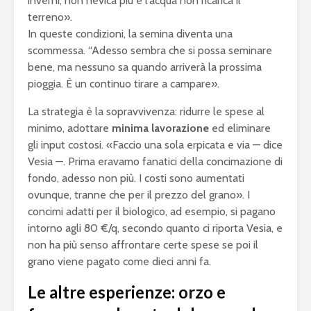
inverni, non nevica più e l’acqua non ricarica il
terreno».
In queste condizioni, la semina diventa una
scommessa. “Adesso sembra che si possa seminare
bene, ma nessuno sa quando arriverà la prossima
pioggia. È un continuo tirare a campare».
La strategia è la sopravvivenza: ridurre le spese al
minimo, adottare
minima lavorazione
ed eliminare
gli input costosi. «Faccio una sola erpicata e via — dice
Vesia —. Prima eravamo fanatici della concimazione di
fondo, adesso non più. I costi sono aumentati
ovunque, tranne che per il prezzo del grano». I
concimi adatti per il biologico, ad esempio, si pagano
intorno agli 80 €/q, secondo quanto ci riporta Vesia, e
non ha più senso affrontare certe spese se poi il
grano viene pagato come dieci anni fa.
Le altre esperienze: orzo e