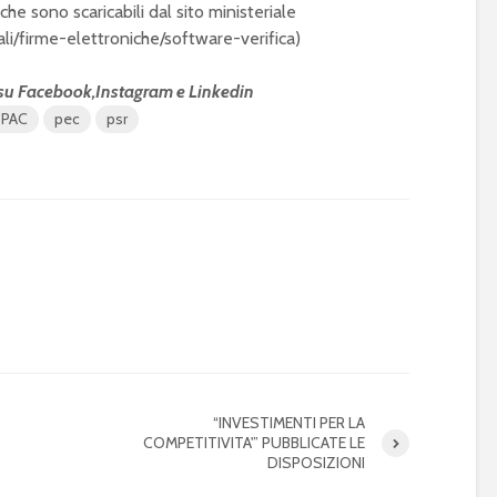
he sono scaricabili dal sito ministeriale
ali/firme-elettroniche/software-verifica)
 su
Facebook,
Instagram
e
Linkedin
PAC
pec
psr
“INVESTIMENTI PER LA
COMPETITIVITA'” PUBBLICATE LE
DISPOSIZIONI