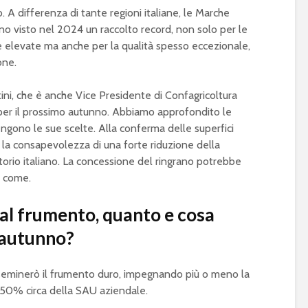
. A differenza di tante regioni italiane, le Marche
no visto nel 2024 un raccolto record, non solo per le
e elevate ma anche per la qualità spesso eccezionale,
one.
ni, che è anche Vice Presidente di Confagricoltura
 per il prossimo autunno. Abbiamo approfondito le
engono le sue scelte. Alla conferma delle superfici
a consapevolezza di una forte riduzione della
ritorio italiano. La concessione del ringrano potrebbe
o come.
 al frumento, quanto e cosa
 autunno?
seminerò il frumento duro, impegnando più o meno la
 50% circa della SAU aziendale.