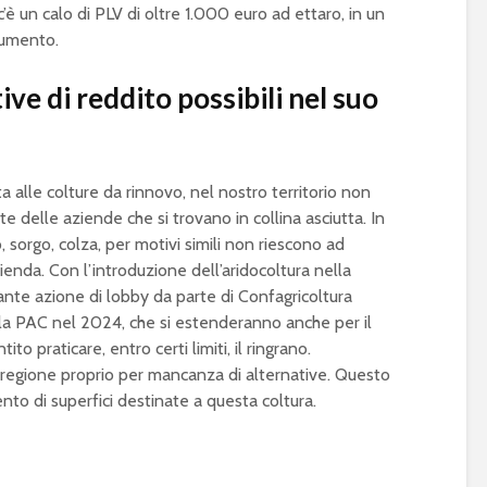
 c’è un calo di PLV di oltre 1.000 euro ad ettaro, in un
aumento.
ive di reddito possibili nel suo
a alle colture da rinnovo, nel nostro territorio non
e delle aziende che si trovano in collina asciutta. In
, sorgo, colza, per motivi simili non riescono ad
enda. Con l’introduzione dell’aridocoltura nella
ante azione di lobby da parte di Confagricoltura
lla PAC nel 2024, che si estenderanno anche per il
o praticare, entro certi limiti, il ringrano.
 regione proprio per mancanza di alternative. Questo
to di superfici destinate a questa coltura.