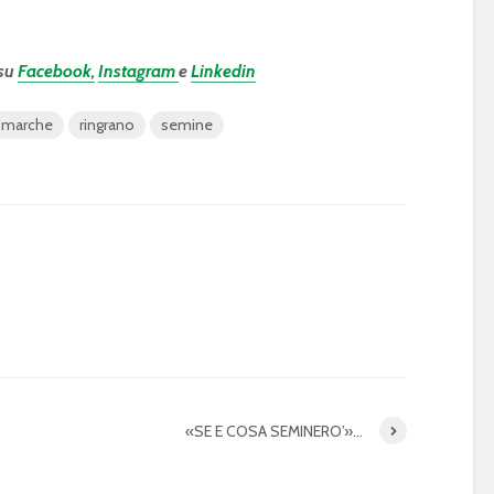
 su
Facebook,
Instagram
e
Linkedin
marche
ringrano
semine
«SE E COSA SEMINERO’»…