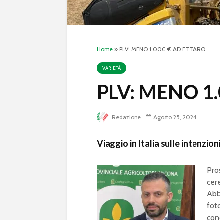
Home
»
PLV: MENO 1.000 € AD ETTARO
VARIETÀ
PLV: MENO 1
Redazione
Agosto 25, 2024
Viaggio in Italia sulle intenzi
Pros
cere
Abb
foto
con