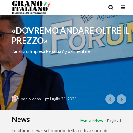
«DOVREMO ANDARE OLTRE IL
PREZZO»
L'analisi di Impresa Persona Agroalimentare
Luglio 26, 2026
paolo.viana
News
Home
»
News
»
Pagina 3
Le ultime news sul mondo della coltivazione di